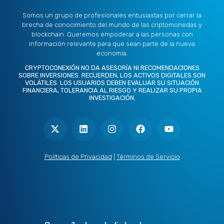
Somos un grupo de profesionales entusiastas por cerrar la
brecha de conocimiento del mundo de las criptomonedas y
blockchain. Queremos empoderar a las personas con
información relevante para que sean parte de la nueva
economía.
CRYPTOCONEXIÓN NO DA ASESORÍA NI RECOMENDACIONES
SOBRE INVERSIONES. RECUERDEN, LOS ACTIVOS DIGITALES SON
VOLÁTILES. LOS USUARIOS DEBEN EVALUAR SU SITUACIÓN
FINANCIERA, TOLERANCIA AL RIESGO Y REALIZAR SU PROPIA
INVESTIGACIÓN.
X
L
I
F
Y
-
i
n
a
o
t
n
s
c
u
w
k
t
e
t
i
e
a
b
u
t
d
g
o
b
Políticas de Privacidad
|
Términos de Servicio
t
i
r
o
e
e
n
a
k
r
m