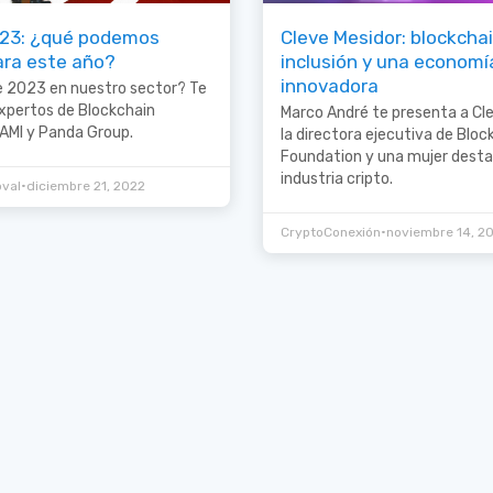
023: ¿qué podemos
Cleve Mesidor: blockchai
ara este año?
inclusión y una economí
innovadora
 2023 en nuestro sector? Te
xpertos de Blockchain
Marco André te presenta a Cle
AMI y Panda Group.
la directora ejecutiva de Bloc
Foundation y una mujer desta
industria cripto.
•
oval
diciembre 21, 2022
•
CryptoConexión
noviembre 14, 2