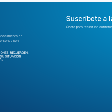
Suscríbete a l
Únete para recibir los conten
onocimiento del
personas con
IONES. RECUERDEN,
 SU SITUACIÓN
ÓN.