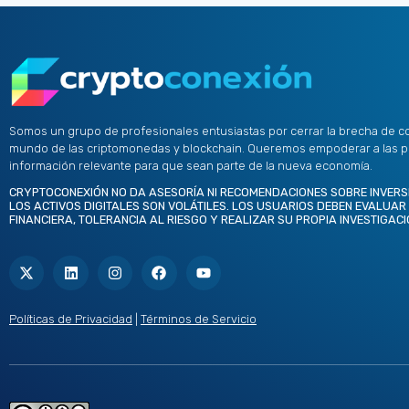
Somos un grupo de profesionales entusiastas por cerrar la brecha de c
mundo de las criptomonedas y blockchain. Queremos empoderar a las 
información relevante para que sean parte de la nueva economía.
CRYPTOCONEXIÓN NO DA ASESORÍA NI RECOMENDACIONES SOBRE INVERS
LOS ACTIVOS DIGITALES SON VOLÁTILES. LOS USUARIOS DEBEN EVALUAR
FINANCIERA, TOLERANCIA AL RIESGO Y REALIZAR SU PROPIA INVESTIGACI
X
L
I
F
Y
-
i
n
a
o
t
n
s
c
u
w
k
t
e
t
i
e
a
b
u
t
d
g
o
b
Políticas de Privacidad
|
Términos de Servicio
t
i
r
o
e
e
n
a
k
r
m