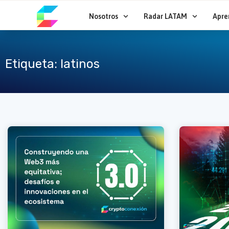
Ir
al
Nosotros
Radar LATAM
Apre
contenido
Etiqueta: latinos