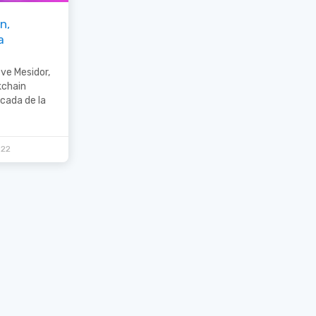
n,
a
ve Mesidor,
kchain
cada de la
022