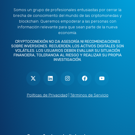
Somos un grupo de profesionales entusiastas por cerrar la
brecha de conocimiento del mundo de las criptomonedas y
blockchain. Queremos empoderar a las personas con
información relevante para que sean parte de la nueva
economía.
CRYPTOCONEXIÓN NO DA ASESORÍA NI RECOMENDACIONES
SOBRE INVERSIONES. RECUERDEN, LOS ACTIVOS DIGITALES SON
VOLÁTILES. LOS USUARIOS DEBEN EVALUAR SU SITUACIÓN
FINANCIERA, TOLERANCIA AL RIESGO Y REALIZAR SU PROPIA
INVESTIGACIÓN.
X
L
I
F
Y
-
i
n
a
o
t
n
s
c
u
w
k
t
e
t
i
e
a
b
u
t
d
g
o
b
Políticas de Privacidad
|
Términos de Servicio
t
i
r
o
e
e
n
a
k
r
m