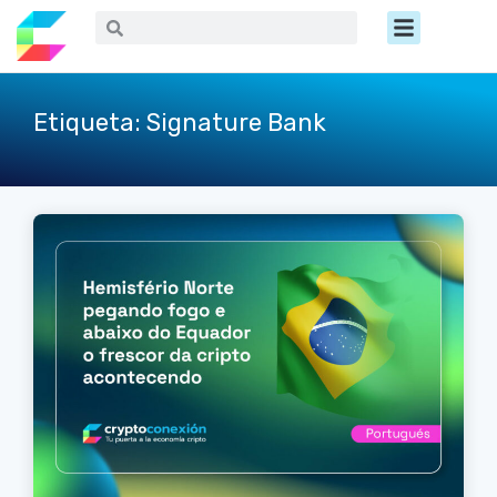
Ir
Menú
Buscar
Buscar
al
contenido
Etiqueta: Signature Bank