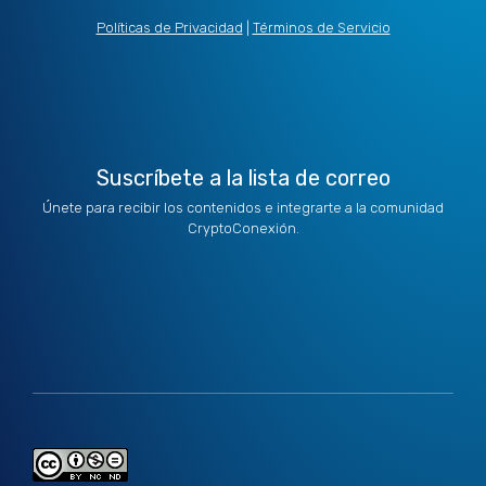
i
e
a
b
u
t
d
g
o
b
Políticas de Privacidad
|
Términos de Servicio
t
i
r
o
e
e
n
a
k
r
m
Suscríbete a la lista de correo
Únete para recibir los contenidos e integrarte a la comunidad
CryptoConexión.