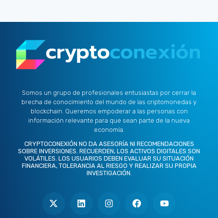
Somos un grupo de profesionales entusiastas por cerrar la
brecha de conocimiento del mundo de las criptomonedas y
blockchain. Queremos empoderar a las personas con
información relevante para que sean parte de la nueva
economía.
CRYPTOCONEXIÓN NO DA ASESORÍA NI RECOMENDACIONES
SOBRE INVERSIONES. RECUERDEN, LOS ACTIVOS DIGITALES SON
VOLÁTILES. LOS USUARIOS DEBEN EVALUAR SU SITUACIÓN
FINANCIERA, TOLERANCIA AL RIESGO Y REALIZAR SU PROPIA
INVESTIGACIÓN.
X
L
I
F
Y
-
i
n
a
o
t
n
s
c
u
w
k
t
e
t