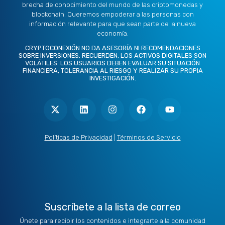
brecha de conocimiento del mundo de las criptomonedas y
blockchain. Queremos empoderar a las personas con
información relevante para que sean parte de la nueva
economía.
CRYPTOCONEXIÓN NO DA ASESORÍA NI RECOMENDACIONES
SOBRE INVERSIONES. RECUERDEN, LOS ACTIVOS DIGITALES SON
VOLÁTILES. LOS USUARIOS DEBEN EVALUAR SU SITUACIÓN
FINANCIERA, TOLERANCIA AL RIESGO Y REALIZAR SU PROPIA
INVESTIGACIÓN.
X
L
I
F
Y
-
i
n
a
o
t
n
s
c
u
w
k
t
e
t
i
e
a
b
u
t
d
g
o
b
Políticas de Privacidad
|
Términos de Servicio
t
i
r
o
e
e
n
a
k
r
m
Suscríbete a la lista de correo
Únete para recibir los contenidos e integrarte a la comunidad