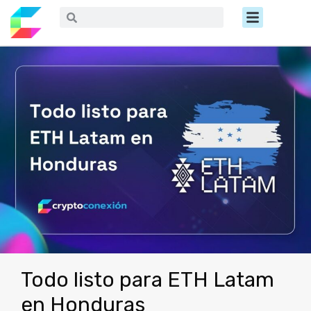
Ir
Menú
Buscar
Buscar
al
contenido
Todo listo para ETH Latam
en Honduras