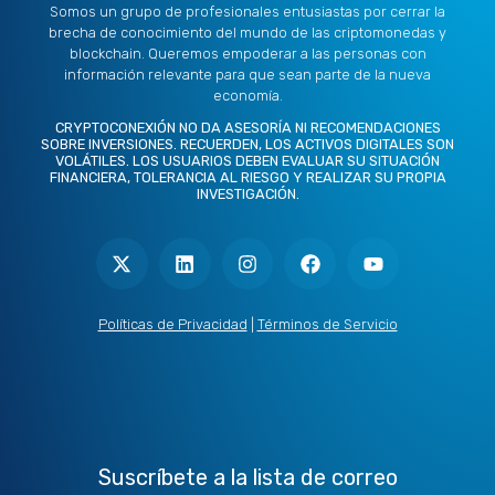
Somos un grupo de profesionales entusiastas por cerrar la
brecha de conocimiento del mundo de las criptomonedas y
blockchain. Queremos empoderar a las personas con
información relevante para que sean parte de la nueva
economía.
CRYPTOCONEXIÓN NO DA ASESORÍA NI RECOMENDACIONES
SOBRE INVERSIONES. RECUERDEN, LOS ACTIVOS DIGITALES SON
VOLÁTILES. LOS USUARIOS DEBEN EVALUAR SU SITUACIÓN
FINANCIERA, TOLERANCIA AL RIESGO Y REALIZAR SU PROPIA
INVESTIGACIÓN.
X
L
I
F
Y
-
i
n
a
o
t
n
s
c
u
w
k
t
e
t
i
e
a
b
u
t
d
g
o
b
Políticas de Privacidad
|
Términos de Servicio
t
i
r
o
e
e
n
a
k
r
m
Suscríbete a la lista de correo