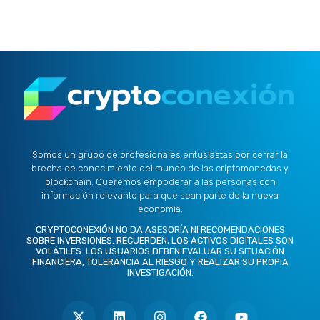
Somos un grupo de profesionales entusiastas por cerrar la
brecha de conocimiento del mundo de las criptomonedas y
blockchain. Queremos empoderar a las personas con
información relevante para que sean parte de la nueva
economía.
CRYPTOCONEXIÓN NO DA ASESORÍA NI RECOMENDACIONES
SOBRE INVERSIONES. RECUERDEN, LOS ACTIVOS DIGITALES SON
VOLÁTILES. LOS USUARIOS DEBEN EVALUAR SU SITUACIÓN
FINANCIERA, TOLERANCIA AL RIESGO Y REALIZAR SU PROPIA
INVESTIGACIÓN.
X
L
I
F
Y
-
i
n
a
o
t
n
s
c
u