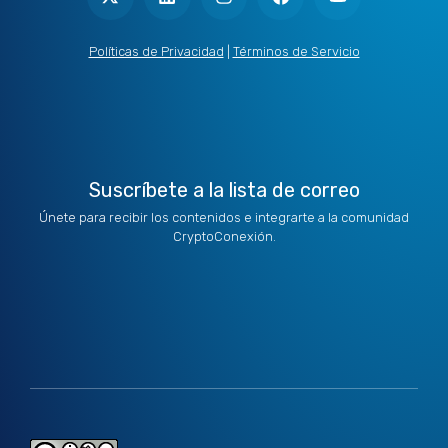
w
k
t
e
t
i
e
a
b
u
t
d
g
o
b
Políticas de Privacidad
|
Términos de Servicio
t
i
r
o
e
e
n
a
k
r
m
Suscríbete a la lista de correo
Únete para recibir los contenidos e integrarte a la comunidad
CryptoConexión.