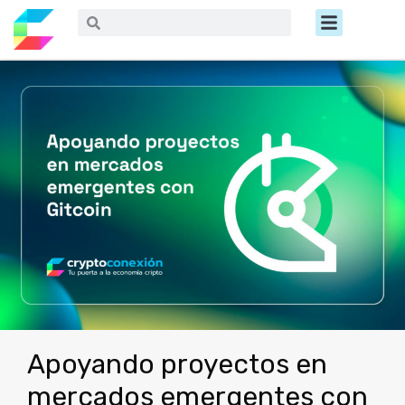
Ir
Menú
Buscar
Buscar
al
contenido
Apoyando proyectos en
mercados emergentes con