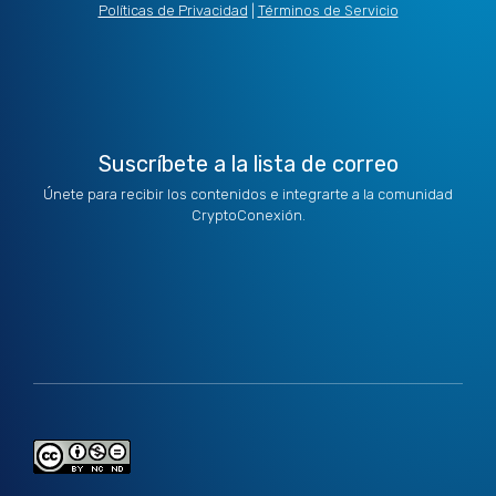
t
d
g
o
b
Políticas de Privacidad
|
Términos de Servicio
t
i
r
o
e
e
n
a
k
r
m
Suscríbete a la lista de correo
Únete para recibir los contenidos e integrarte a la comunidad
CryptoConexión.