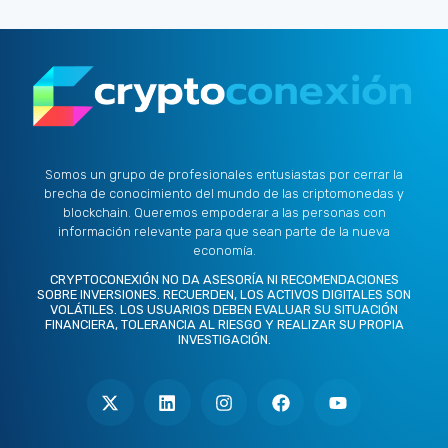
Somos un grupo de profesionales entusiastas por cerrar la
brecha de conocimiento del mundo de las criptomonedas y
blockchain. Queremos empoderar a las personas con
información relevante para que sean parte de la nueva
economía.
CRYPTOCONEXIÓN NO DA ASESORÍA NI RECOMENDACIONES
SOBRE INVERSIONES. RECUERDEN, LOS ACTIVOS DIGITALES SON
VOLÁTILES. LOS USUARIOS DEBEN EVALUAR SU SITUACIÓN
FINANCIERA, TOLERANCIA AL RIESGO Y REALIZAR SU PROPIA
INVESTIGACIÓN.
X
L
I
F
Y
-
i
n
a
o
t
n
s
c
u
w
k
t
e
t
i
e
a
b
u