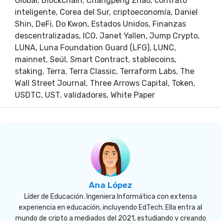
Global
,
Blockchain
,
Changpeng Zhao
,
contrato
inteligente
,
Corea del Sur
,
criptoeconomía
,
Daniel
Shin
,
DeFi
,
Do Kwon
,
Estados Unidos
,
Finanzas
descentralizadas
,
ICO
,
Janet Yallen
,
Jump Crypto
,
LUNA
,
Luna Foundation Guard (LFG)
,
LUNC
,
mainnet
,
Seúl
,
Smart Contract
,
stablecoins
,
staking
,
Terra
,
Terra Classic
,
Terraform Labs
,
The
Wall Street Journal
,
Three Arrows Capital
,
Token
,
USDTC
,
UST
,
validadores
,
White Paper
Ana López
Líder de Educación. Ingeniera Informática con extensa
experiencia en educación, incluyendo EdTech. Ella entra al
mundo de cripto a mediados del 2021, estudiando y creando