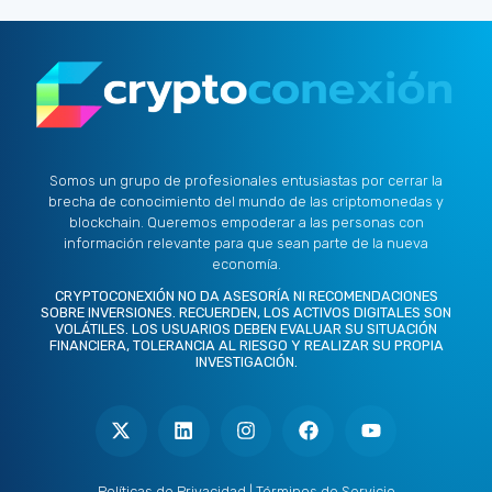
Somos un grupo de profesionales entusiastas por cerrar la
brecha de conocimiento del mundo de las criptomonedas y
blockchain. Queremos empoderar a las personas con
información relevante para que sean parte de la nueva
economía.
CRYPTOCONEXIÓN NO DA ASESORÍA NI RECOMENDACIONES
SOBRE INVERSIONES. RECUERDEN, LOS ACTIVOS DIGITALES SON
VOLÁTILES. LOS USUARIOS DEBEN EVALUAR SU SITUACIÓN
FINANCIERA, TOLERANCIA AL RIESGO Y REALIZAR SU PROPIA
INVESTIGACIÓN.
X
L
I
F
Y
-
i
n
a
o
t
n
s
c
u
w
k
t
e
t
i
e
a
b
u
t
d
g
o
b
Políticas de Privacidad
|
Términos de Servicio