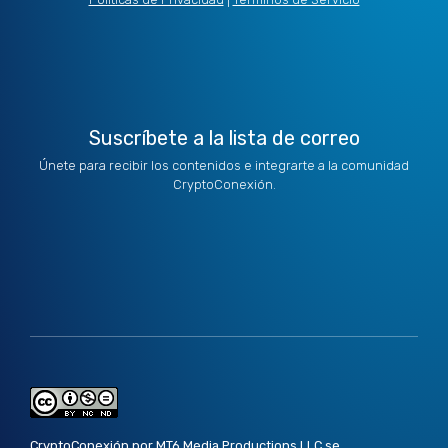
t
i
r
o
e
e
n
a
k
r
m
Suscríbete a la lista de correo
Únete para recibir los contenidos e integrarte a la comunidad
CryptoConexión.
CryptoConexión por MT6 Media Productions LLC se