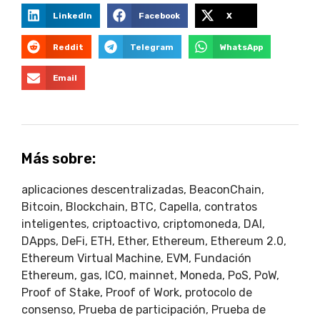
LinkedIn
Facebook
X
Reddit
Telegram
WhatsApp
Email
Más sobre:
aplicaciones descentralizadas
,
BeaconChain
,
Bitcoin
,
Blockchain
,
BTC
,
Capella
,
contratos
inteligentes
,
criptoactivo
,
criptomoneda
,
DAI
,
DApps
,
DeFi
,
ETH
,
Ether
,
Ethereum
,
Ethereum 2.0
,
Ethereum Virtual Machine
,
EVM
,
Fundación
Ethereum
,
gas
,
ICO
,
mainnet
,
Moneda
,
PoS
,
PoW
,
Proof of Stake
,
Proof of Work
,
protocolo de
consenso
,
Prueba de participación
,
Prueba de