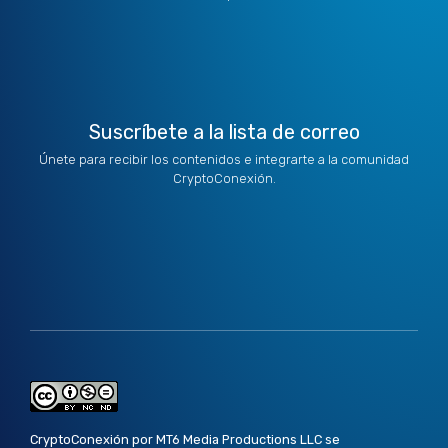
t
i
r
o
e
e
n
a
k
r
m
Suscríbete a la lista de correo
Únete para recibir los contenidos e integrarte a la comunidad
CryptoConexión.
CryptoConexión por MT6 Media Productions LLC se