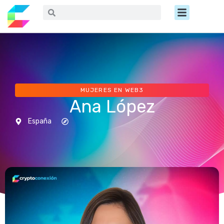
Ir
Menú
Buscar
Buscar
al
contenido
MUJERES EN WEB3
Ana López
España