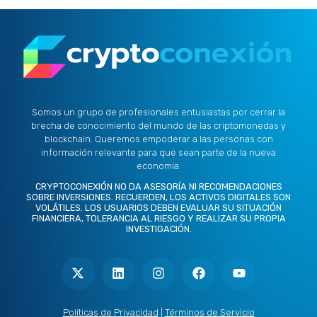
Somos un grupo de profesionales entusiastas por cerrar la
brecha de conocimiento del mundo de las criptomonedas y
blockchain. Queremos empoderar a las personas con
información relevante para que sean parte de la nueva
economía.
CRYPTOCONEXIÓN NO DA ASESORÍA NI RECOMENDACIONES
SOBRE INVERSIONES. RECUERDEN, LOS ACTIVOS DIGITALES SON
VOLÁTILES. LOS USUARIOS DEBEN EVALUAR SU SITUACIÓN
FINANCIERA, TOLERANCIA AL RIESGO Y REALIZAR SU PROPIA
INVESTIGACIÓN.
X
L
I
F
Y
-
i
n
a
o
t
n
s
c
u
w
k
t
e
t
i
e
a
b
u
t
d
g
o
b
Políticas de Privacidad
|
Términos de Servicio