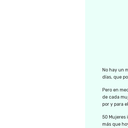
No hay un m
días, que p
Pero en medi
de cada muj
por y para e
50 Mujeres i
más que hoy