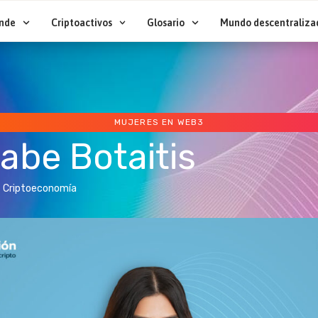
nde
Criptoactivos
Glosario
Mundo descentraliza
MUJERES EN WEB3
abe Botaitis
Criptoeconomía