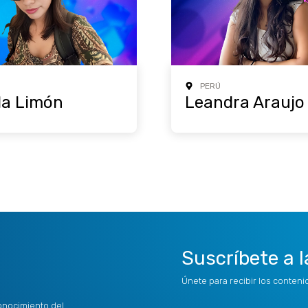
PERÚ
a Limón
Leandra Araujo
Suscríbete a l
Únete para recibir los conten
onocimiento del