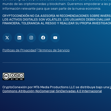
mundo de las criptomonedas y blockchain. Queremos empoderar a las 
información relevante para que sean parte de la nueva economía.
CRYPTOCONEXIÓN NO DA ASESORÍA NI RECOMENDACIONES SOBRE INVERS
LOS ACTIVOS DIGITALES SON VOLÁTILES. LOS USUARIOS DEBEN EVALUAR
FINANCIERA, TOLERANCIA AL RIESGO Y REALIZAR SU PROPIA INVESTIGACI
X
L
I
F
Y
-
i
n
a
o
t
n
s
c
u
w
k
t
e
t
i
e
a
b
u
t
d
g
o
b
Políticas de Privacidad
|
Términos de Servicio
t
i
r
o
e
e
n
a
k
r
m
CryptoConexión por MT6 Media Productions LLC se distribuye bajo una
Commons Atribución-NoComercial-SinDerivadas 4.0 Internacional