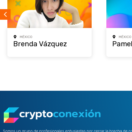
MÉXICO
MÉXICO
Brenda Vázquez
Pamel
Somos un grupo de profesionales entusiastas por cerrar la brecha de c