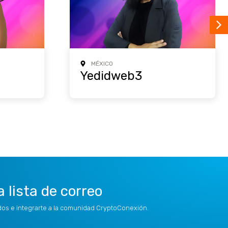
MÉXICO
Yedidweb3
a lista de correo
idos e integrarte a la comunidad CryptoConexión.