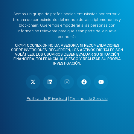
Somos un grupo de profesionales entusiastas por cerrar la
brecha de conocimiento del mundo de las criptomonedas y
blockchain. Queremos empoderar a las personas con
información relevante para que sean parte de la nueva
economía.
CRYPTOCONEXIÓN NO DA ASESORÍA NI RECOMENDACIONES
SOBRE INVERSIONES. RECUERDEN, LOS ACTIVOS DIGITALES SON
VOLÁTILES. LOS USUARIOS DEBEN EVALUAR SU SITUACIÓN
FINANCIERA, TOLERANCIA AL RIESGO Y REALIZAR SU PROPIA
INVESTIGACIÓN.
X
L
I
F
Y
-
i
n
a
o
t
n
s
c
u
w
k
t
e
t
i
e
a
b
u
t
d
g
o
b
Políticas de Privacidad
|
Términos de Servicio
t
i
r
o
e
e
n
a
k
r
m