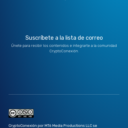
t
i
r
o
e
e
n
a
k
r
m
Suscríbete a la lista de correo
Únete para recibir los contenidos e integrarte a la comunidad
CryptoConexión.
CryptoConexión por MT6 Media Productions LLC se