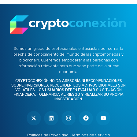
Somos un grupo de profesionales entusiastas por cerrar la
brecha de conocimiento del mundo de las criptomonedas y
blockchain. Queremos empoderar a las personas con
información relevante para que sean parte de la nueva
economía.
CRYPTOCONEXIÓN NO DA ASESORÍA NI RECOMENDACIONES
SOBRE INVERSIONES. RECUERDEN, LOS ACTIVOS DIGITALES SON
VOLÁTILES. LOS USUARIOS DEBEN EVALUAR SU SITUACIÓN
FINANCIERA, TOLERANCIA AL RIESGO Y REALIZAR SU PROPIA
INVESTIGACIÓN.
X
L
I
F
Y
-
i
n
a
o
t
n
s
c
u
w
k
t
e
t
i
e
a
b
u
t
d
g
o
b
Políticas de Privacidad
|
Términos de Servicio