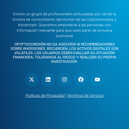
Somos un grupo de profesionales entusiastas por cerrar la
brecha de conocimiento del mundo de las criptomonedas y
blockchain. Queremos empoderar a las personas con
información relevante para que sean parte de la nueva
economía.
CRYPTOCONEXIÓN NO DA ASESORÍA NI RECOMENDACIONES
SOBRE INVERSIONES. RECUERDEN, LOS ACTIVOS DIGITALES SON
VOLÁTILES. LOS USUARIOS DEBEN EVALUAR SU SITUACIÓN
FINANCIERA, TOLERANCIA AL RIESGO Y REALIZAR SU PROPIA
INVESTIGACIÓN.
X
L
I
F
Y
-
i
n
a
o
t
n
s
c
u
w
k
t
e
t
i
e
a
b
u
t
d
g
o
b
Políticas de Privacidad
|
Términos de Servicio
t
i
r
o
e
e
n
a
k
r
m