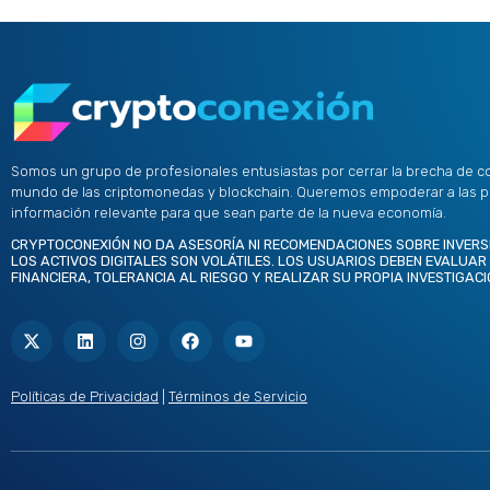
Somos un grupo de profesionales entusiastas por cerrar la brecha de c
mundo de las criptomonedas y blockchain. Queremos empoderar a las 
información relevante para que sean parte de la nueva economía.
CRYPTOCONEXIÓN NO DA ASESORÍA NI RECOMENDACIONES SOBRE INVERS
LOS ACTIVOS DIGITALES SON VOLÁTILES. LOS USUARIOS DEBEN EVALUAR
FINANCIERA, TOLERANCIA AL RIESGO Y REALIZAR SU PROPIA INVESTIGACI
X
L
I
F
Y
-
i
n
a
o
t
n
s
c
u
w
k
t
e
t
i
e
a
b
u
t
d
g
o
b
Políticas de Privacidad
|
Términos de Servicio
t
i
r
o
e
e
n
a
k
r
m