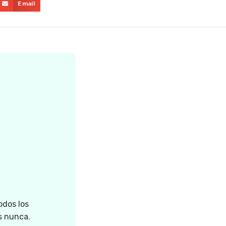
Email
odos los
s nunca.