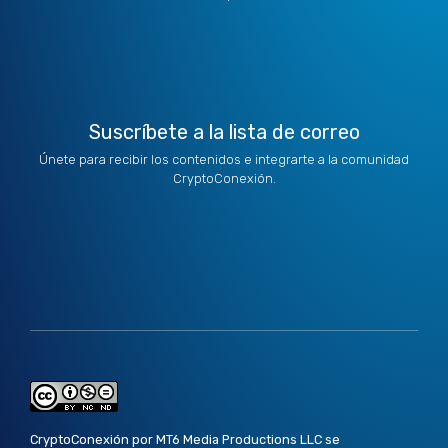
t
i
r
o
e
e
n
a
k
r
m
Suscríbete a la lista de correo
Únete para recibir los contenidos e integrarte a la comunidad
CryptoConexión.
CryptoConexión por MT6 Media Productions LLC se