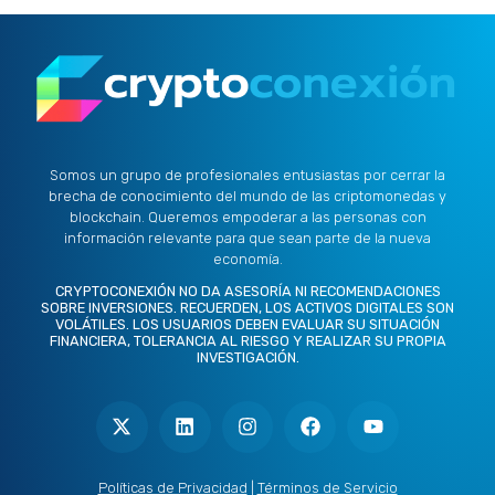
Somos un grupo de profesionales entusiastas por cerrar la
brecha de conocimiento del mundo de las criptomonedas y
blockchain. Queremos empoderar a las personas con
información relevante para que sean parte de la nueva
economía.
CRYPTOCONEXIÓN NO DA ASESORÍA NI RECOMENDACIONES
SOBRE INVERSIONES. RECUERDEN, LOS ACTIVOS DIGITALES SON
VOLÁTILES. LOS USUARIOS DEBEN EVALUAR SU SITUACIÓN
FINANCIERA, TOLERANCIA AL RIESGO Y REALIZAR SU PROPIA
INVESTIGACIÓN.
X
L
I
F
Y
-
i
n
a
o
t
n
s
c
u
w
k
t
e
t
i
e
a
b
u
t
d
g
o
b
Políticas de Privacidad
|
Términos de Servicio