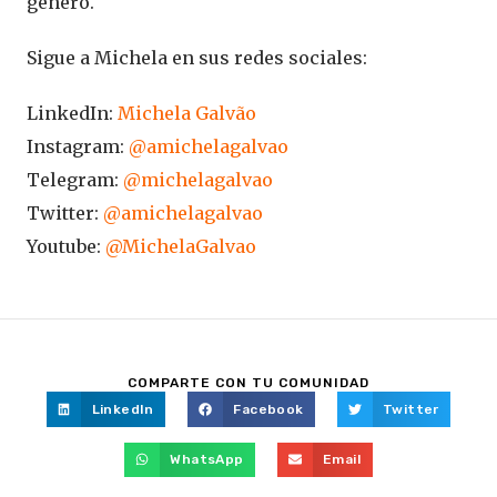
género.
Sigue a Michela en sus redes sociales:
LinkedIn:
Michela Galvão
Instagram:
@amichelagalvao
Telegram:
@michelagalvao
Twitter:
@amichelagalvao
Youtube:
@MichelaGalvao
COMPARTE CON TU COMUNIDAD
LinkedIn
Facebook
Twitter
WhatsApp
Email