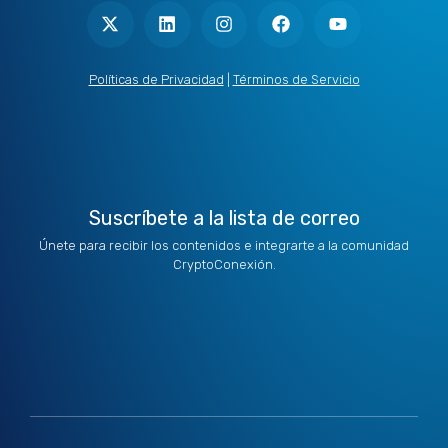
-
i
n
a
o
t
n
s
c
u
w
k
t
e
t
i
e
a
b
u
t
d
g
o
b
Políticas de Privacidad
|
Términos de Servicio
t
i
r
o
e
e
n
a
k
r
m
Suscríbete a la lista de correo
Únete para recibir los contenidos e integrarte a la comunidad
CryptoConexión.