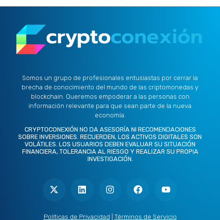
Somos un grupo de profesionales entusiastas por cerrar la
brecha de conocimiento del mundo de las criptomonedas y
blockchain. Queremos empoderar a las personas con
información relevante para que sean parte de la nueva
economía.
CRYPTOCONEXIÓN NO DA ASESORÍA NI RECOMENDACIONES
SOBRE INVERSIONES. RECUERDEN, LOS ACTIVOS DIGITALES SON
VOLÁTILES. LOS USUARIOS DEBEN EVALUAR SU SITUACIÓN
FINANCIERA, TOLERANCIA AL RIESGO Y REALIZAR SU PROPIA
INVESTIGACIÓN.
X
L
I
F
Y
-
i
n
a
o
t
n
s
c
u
w
k
t
e
t
i
e
a
b
u
t
d
g
o
b
Políticas de Privacidad
|
Términos de Servicio