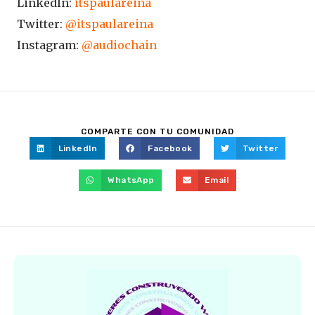
LinkedIn:
itspaulareina
Twitter:
@itspaulareina
Instagram:
@audiochain
COMPARTE CON TU COMUNIDAD
LinkedIn
Facebook
Twitter
WhatsApp
Email