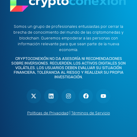
Somos un grupo de profesionales entusiastas por cerrar la
brecha de conocimiento del mundo de las criptomonedas y
blockchain. Queremos empoderar a las personas con
información relevante para que sean parte de la nueva
economía.
CRYPTOCONEXIÓN NO DA ASESORÍA NI RECOMENDACIONES
SOBRE INVERSIONES. RECUERDEN, LOS ACTIVOS DIGITALES SON
VOLÁTILES. LOS USUARIOS DEBEN EVALUAR SU SITUACIÓN
FINANCIERA, TOLERANCIA AL RIESGO Y REALIZAR SU PROPIA
INVESTIGACIÓN.
X
L
I
F
Y
-
i
n
a
o
t
n
s
c
u
w
k
t
e
t
i
e
a
b
u
t
d
g
o
b
Políticas de Privacidad
|
Términos de Servicio
t
i
r
o
e
e
n
a
k
r
m