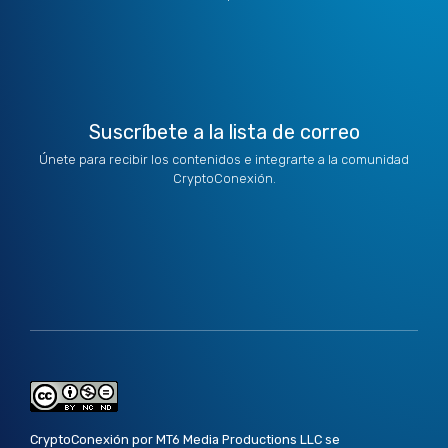
t
i
r
o
e
e
n
a
k
r
m
Suscríbete a la lista de correo
Únete para recibir los contenidos e integrarte a la comunidad
CryptoConexión.
CryptoConexión por MT6 Media Productions LLC se