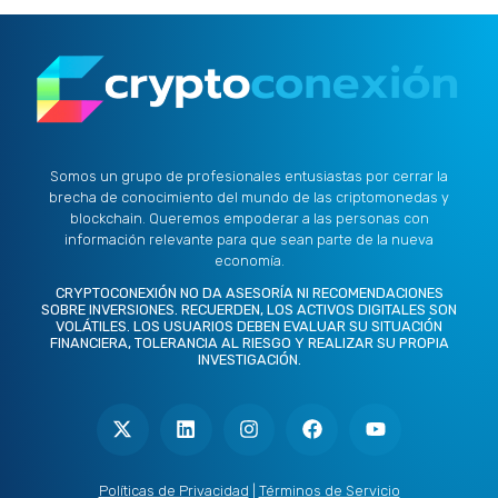
Somos un grupo de profesionales entusiastas por cerrar la
brecha de conocimiento del mundo de las criptomonedas y
blockchain. Queremos empoderar a las personas con
información relevante para que sean parte de la nueva
economía.
CRYPTOCONEXIÓN NO DA ASESORÍA NI RECOMENDACIONES
SOBRE INVERSIONES. RECUERDEN, LOS ACTIVOS DIGITALES SON
VOLÁTILES. LOS USUARIOS DEBEN EVALUAR SU SITUACIÓN
FINANCIERA, TOLERANCIA AL RIESGO Y REALIZAR SU PROPIA
INVESTIGACIÓN.
X
L
I
F
Y
-
i
n
a
o
t
n
s
c
u
w
k
t
e
t
i
e
a
b
u
t
d
g
o
b
Políticas de Privacidad
|
Términos de Servicio