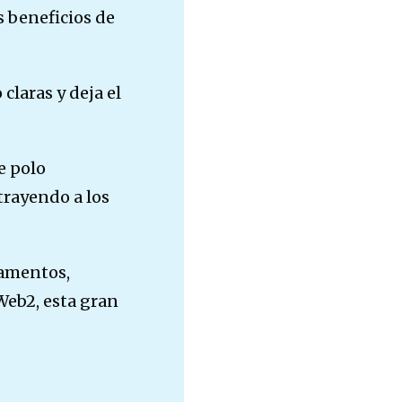
 beneficios de
claras y deja el
e polo
trayendo a los
glamentos,
Web2, esta gran