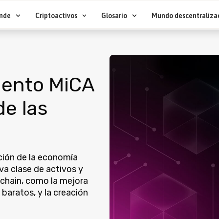
nde
Criptoactivos
Glosario
Mundo descentraliza
mento MiCA
de las
ción de la economía
va clase de activos y
kchain, como la mejora
baratos, y la creación