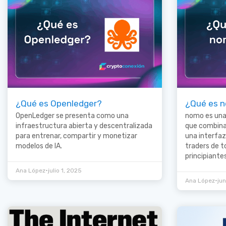
¿Qué es Openledger?
¿Qué es 
OpenLedger se presenta como una
nomo es una 
infraestructura abierta y descentralizada
que combina
para entrenar, compartir y monetizar
una interfaz
modelos de IA.
traders de t
principiante
•
Ana López
julio 1, 2025
•
Ana López
ju