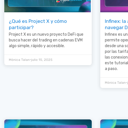
¿Qué es Project X y cómo
Infinex: l
participar?
navegar D
Project X es un nuevo proyecto DeFi que
Infinex es u
busca hacer del trading en cadenas EVM
permite oper
algo simple, rápido y accesible.
desde una so
por las tarif
las conexion
•
Mónica Talan
julio 15, 2025
este tutoria
a paso.
•
Mónica Talan