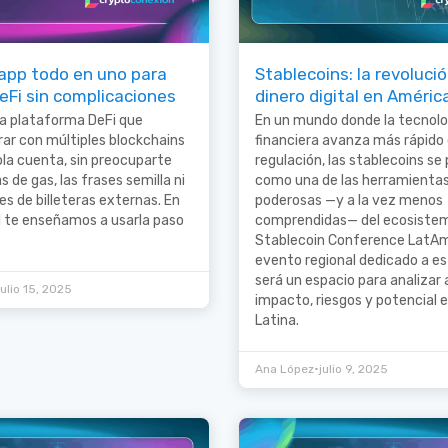
a app todo en uno para
Stablecoins: la revolució
eFi sin complicaciones
dinero digital en Améric
na plataforma DeFi que
En un mundo donde la tecnolo
ar con múltiples blockchains
financiera avanza más rápido 
la cuenta, sin preocuparte
regulación, las stablecoins se
as de gas, las frases semilla ni
como una de las herramienta
es de billeteras externas. En
poderosas —y a la vez menos
l te enseñamos a usarla paso
comprendidas— del ecosistema
Stablecoin Conference LatAm,
evento regional dedicado a e
será un espacio para analizar 
julio 15, 2025
impacto, riesgos y potencial 
Latina.
•
Ana López
julio 9, 2025