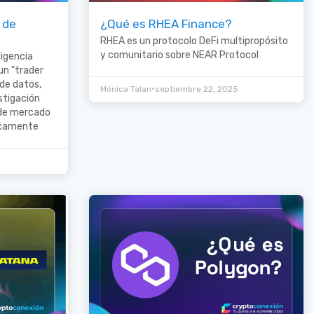
 de
¿Qué es RHEA Finance?
RHEA es un protocolo DeFi multipropósito
y comunitario sobre NEAR Protocol
ligencia
un "trader
de datos,
•
Mónica Talan
septiembre 22, 2025
stigación
 de mercado
icamente