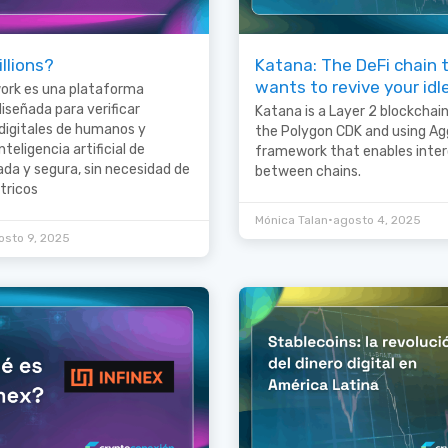
llions?
Katana: The DeFi chain 
wants to revive your idl
work es una plataforma
iseñada para verificar
Katana is a Layer 2 blockchain,
digitales de humanos y
the Polygon CDK and using Ag
teligencia artificial de
framework that enables inter
da y segura, sin necesidad de
between chains.
tricos
•
Mónica Talan
agosto 4, 2025
osto 9, 2025