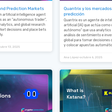
and Prediction Markets
Quantrix y los mercados
predicción
n artificial intelligence agent
ts as an "autonomous trader",
Quantrix es un agente de inte
nalytics, and global research
artificial (IA) que actúa como 
ket decisions and place bets
autónomo" que usa analytics 
y.
análisis de sentimiento e inve
global para tomar decisiones
y colocar apuestas automát
tubre 13, 2025
•
Ana López
octubre 6, 2025