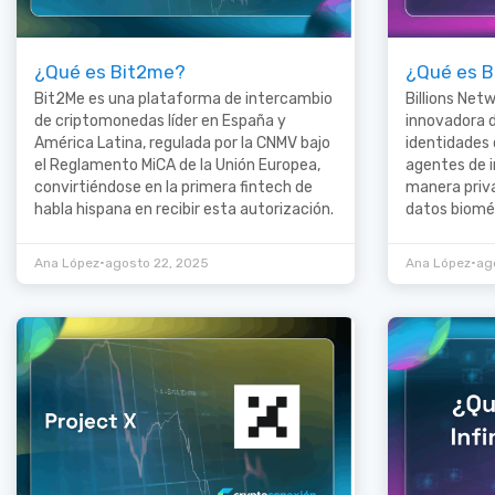
¿Qué es Bit2me?
¿Qué es Bi
Bit2Me es una plataforma de intercambio
Billions Net
de criptomonedas líder en España y
innovadora d
América Latina, regulada por la CNMV bajo
identidades 
el Reglamento MiCA de la Unión Europea,
agentes de in
convirtiéndose en la primera fintech de
manera priva
habla hispana en recibir esta autorización.
datos biomé
•
•
Ana López
agosto 22, 2025
Ana López
ag