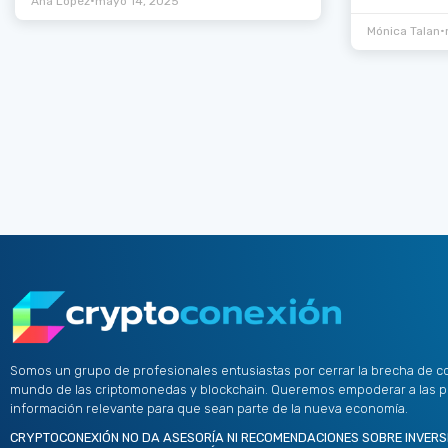
•
Ana López
mayo 14, 2025
•
Mónica Talan
Somos un grupo de profesionales entusiastas por cerrar la brecha de c
mundo de las criptomonedas y blockchain. Queremos empoderar a las 
información relevante para que sean parte de la nueva economía.
CRYPTOCONEXIÓN NO DA ASESORÍA NI RECOMENDACIONES SOBRE INVERS