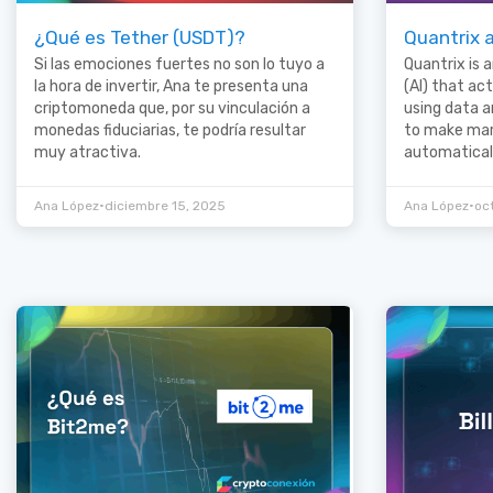
¿Qué es Tether (USDT)?
Quantrix 
Si las emociones fuertes no son lo tuyo a
Quantrix is a
la hora de invertir, Ana te presenta una
(AI) that ac
criptomoneda que, por su vinculación a
using data a
monedas fiduciarias, te podría resultar
to make mar
muy atractiva.
automaticall
•
•
Ana López
diciembre 15, 2025
Ana López
oc