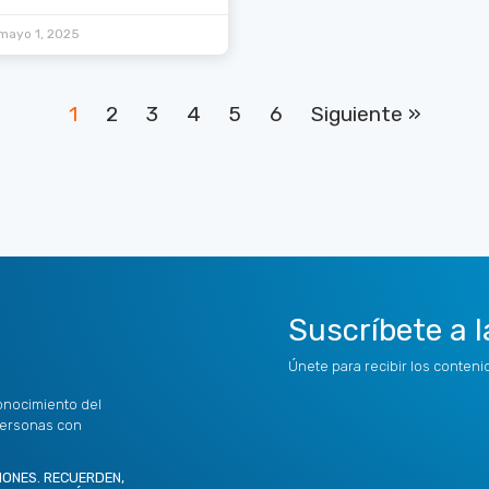
mayo 1, 2025
1
2
3
4
5
6
Siguiente »
Suscríbete a l
Únete para recibir los conten
onocimiento del
personas con
IONES. RECUERDEN,