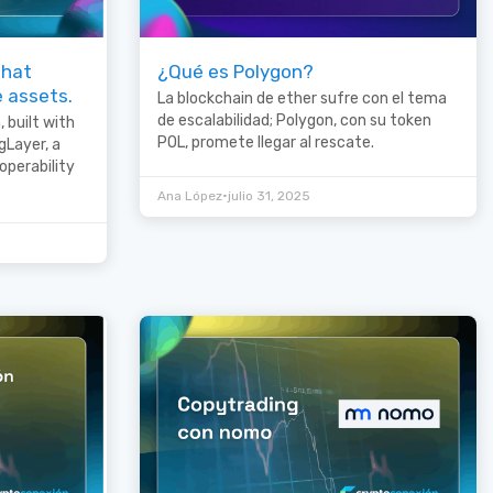
that
¿Qué es Polygon?
e assets.
La blockchain de ether sufre con el tema
de escalabilidad; Polygon, con su token
 built with
POL, promete llegar al rescate.
gLayer, a
operability
•
Ana López
julio 31, 2025