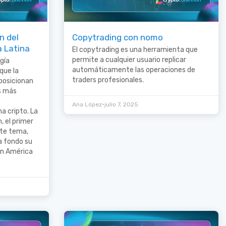
n del
Copytrading con nomo
a Latina
El copytrading es una herramienta que
permite a cualquier usuario replicar
gía
automáticamente las operaciones de
que la
traders profesionales.
 posicionan
s más
•
Ana López
julio 7, 2025
 cripto. La
 el primer
ste tema,
a fondo su
en América