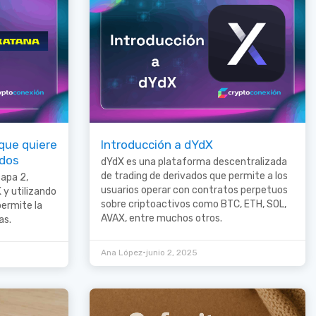
que quiere
Introducción a dYdX
idos
dYdX es una plataforma descentralizada
de trading de derivados que permite a los
capa 2,
usuarios operar con contratos perpetuos
 y utilizando
sobre criptoactivos como BTC, ETH, SOL,
ermite la
AVAX, entre muchos otros.
as.
•
Ana López
junio 2, 2025