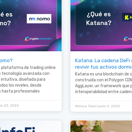
nomo?
Katana: La cadena DeFi 
revivir tus activos dorm
plataforma de trading online
 tecnología avanzada con
Katana es una blockchain de 
 intuitiva, diseñada para
construida con el Polygon CDK
odos los niveles, desde
AggLayer, un framework que p
s hasta profesionales
interoperabilidad entre caden
nio 23, 2025
•
Mónica Talan
junio 5, 2025