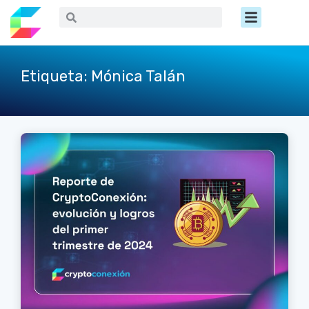
Ir
Menú
Buscar
Buscar
al
contenido
Etiqueta: Mónica Talán