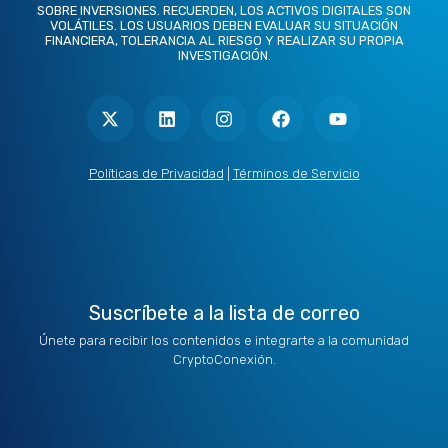
SOBRE INVERSIONES. RECUERDEN, LOS ACTIVOS DIGITALES SON
VOLÁTILES. LOS USUARIOS DEBEN EVALUAR SU SITUACIÓN
FINANCIERA, TOLERANCIA AL RIESGO Y REALIZAR SU PROPIA
INVESTIGACIÓN.
X
L
I
F
Y
-
i
n
a
o
t
n
s
c
u
w
k
t
e
t
i
e
a
b
u
t
d
g
o
b
Políticas de Privacidad
|
Términos de Servicio
t
i
r
o
e
e
n
a
k
r
m
Suscríbete a la lista de correo
Únete para recibir los contenidos e integrarte a la comunidad
CryptoConexión.