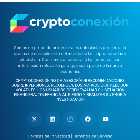
Somos un grupo de profesionales entusiastas por cerrar la
brecha de conocimiento del mundo de las criptomonedas y
blockchain. Queremos empoderar a las personas con
información relevante para que sean parte de la nueva
economía.
CRYPTOCONEXIÓN NO DA ASESORÍA NI RECOMENDACIONES
SOBRE INVERSIONES. RECUERDEN, LOS ACTIVOS DIGITALES SON
VOLÁTILES. LOS USUARIOS DEBEN EVALUAR SU SITUACIÓN
FINANCIERA, TOLERANCIA AL RIESGO Y REALIZAR SU PROPIA
INVESTIGACIÓN.
X
L
I
F
Y
-
i
n
a
o
t
n
s
c
u
w
k
t
e
t
i
e
a
b
u
t
d
g
o
b
Políticas de Privacidad
|
Términos de Servicio