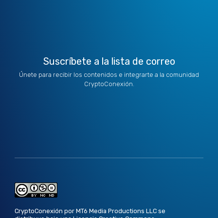
t
i
r
o
e
e
n
a
k
r
m
Suscríbete a la lista de correo
Únete para recibir los contenidos e integrarte a la comunidad
CryptoConexión.
CryptoConexión por MT6 Media Productions LLC se