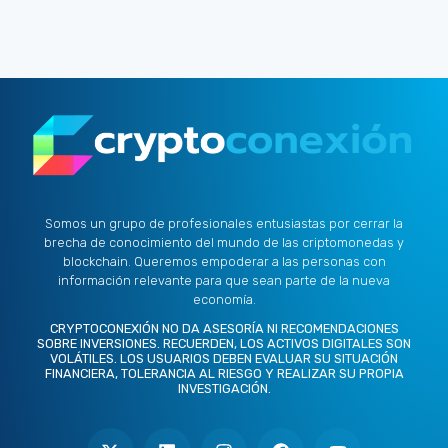
Somos un grupo de profesionales entusiastas por cerrar la
brecha de conocimiento del mundo de las criptomonedas y
blockchain. Queremos empoderar a las personas con
información relevante para que sean parte de la nueva
economía.
CRYPTOCONEXIÓN NO DA ASESORÍA NI RECOMENDACIONES
SOBRE INVERSIONES. RECUERDEN, LOS ACTIVOS DIGITALES SON
VOLÁTILES. LOS USUARIOS DEBEN EVALUAR SU SITUACIÓN
FINANCIERA, TOLERANCIA AL RIESGO Y REALIZAR SU PROPIA
INVESTIGACIÓN.
X
L
I
F
Y
-
i
n
a
o