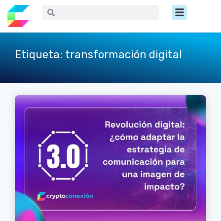
Ir
Menú
Buscar
Buscar
al
contenido
Etiqueta: transformación digital