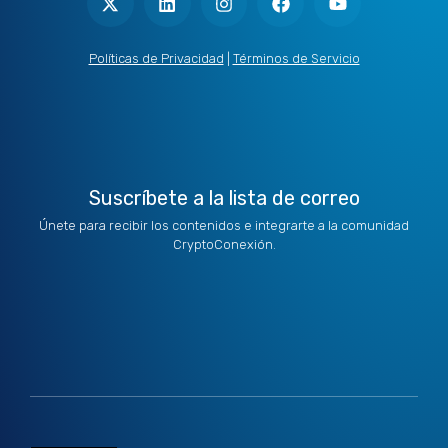
t
n
s
c
u
w
k
t
e
t
i
e
a
b
u
t
d
g
o
b
Políticas de Privacidad
|
Términos de Servicio
t
i
r
o
e
e
n
a
k
r
m
Suscríbete a la lista de correo
Únete para recibir los contenidos e integrarte a la comunidad
CryptoConexión.