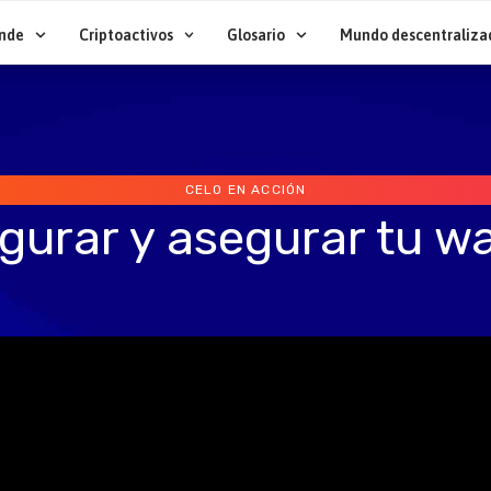
nde
Criptoactivos
Glosario
Mundo descentraliza
CELO EN ACCIÓN
urar y asegurar tu wa