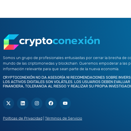
Somos un grupo de profesionales entusiastas por cerrar la brecha de c
mundo de las criptomonedas y blockchain. Queremos empoderar a las 
información relevante para que sean parte de la nueva economía.
CRYPTOCONEXIÓN NO DA ASESORÍA NI RECOMENDACIONES SOBRE INVERS
LOS ACTIVOS DIGITALES SON VOLÁTILES. LOS USUARIOS DEBEN EVALUAR
FINANCIERA, TOLERANCIA AL RIESGO Y REALIZAR SU PROPIA INVESTIGACI
X
L
I
F
Y
-
i
n
a
o
t
n
s
c
u
w
k
t
e
t
i
e
a
b
u
t
d
g
o
b
Políticas de Privacidad
|
Términos de Servicio
t
i
r
o
e
e
n
a
k