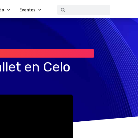
Buscar
Buscar
do
Eventos
llet en Celo