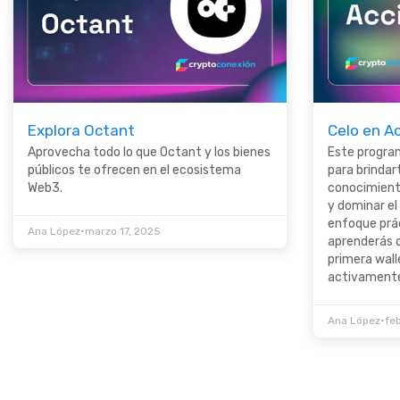
Explora Octant
Celo en A
Aprovecha todo lo que Octant y los bienes
Este progra
públicos te ofrecen en el ecosistema
para brindar
Web3.
conocimient
y dominar el
enfoque prác
•
Ana López
marzo 17, 2025
aprenderás 
primera wall
activamente 
•
Ana López
fe