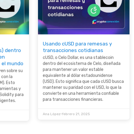
Usando cUSD para remesas y
s) dentro
transacciones cotidianas
en
cUSD, o Celo Dollar, es una stablecoin
o el mundo
dentro del ecosistema de Celo, diseñada
para mantener un valor estable
yen sobre su
equivalente al dólar estadounidense
 con la
(USD). Esto significa que cada cUSD busca
M). Esto
mantener su paridad con el USD, lo que la
ramientas y
convierte en una herramienta confiable
olidity para
para transacciones financieras.
ligentes.
•
Ana López
febrero 21, 2025