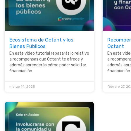
Ecosistema de Octant y los
Recompens
Bienes Públicos
Octant
En este video tutorial repasarás lo relativo
En este video
a recompensas que Octant te ofrece y
a recompens
además aprenderás cómo poder solicitar
además apre
financiación
financiación
marzo 14, 2025
febrero 27, 2