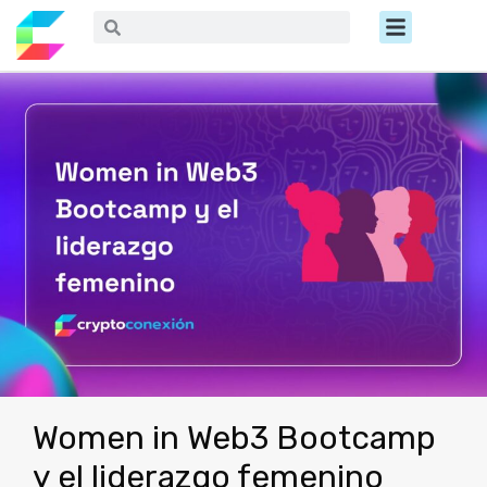
Ir
Menú
Buscar
Buscar
al
contenido
Women in Web3 Bootcamp
y el liderazgo femenino