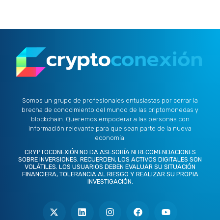
Somos un grupo de profesionales entusiastas por cerrar la
brecha de conocimiento del mundo de las criptomonedas y
blockchain. Queremos empoderar a las personas con
información relevante para que sean parte de la nueva
economía.
CRYPTOCONEXIÓN NO DA ASESORÍA NI RECOMENDACIONES
SOBRE INVERSIONES. RECUERDEN, LOS ACTIVOS DIGITALES SON
VOLÁTILES. LOS USUARIOS DEBEN EVALUAR SU SITUACIÓN
FINANCIERA, TOLERANCIA AL RIESGO Y REALIZAR SU PROPIA
INVESTIGACIÓN.
X
L
I
F
Y
-
i
n
a
o
t
n
s
c
u