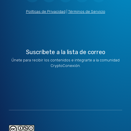
w
k
t
e
t
i
e
a
b
u
t
d
g
o
b
Políticas de Privacidad
|
Términos de Servicio
t
i
r
o
e
e
n
a
k
r
m
Suscríbete a la lista de correo
Únete para recibir los contenidos e integrarte a la comunidad
CryptoConexión.