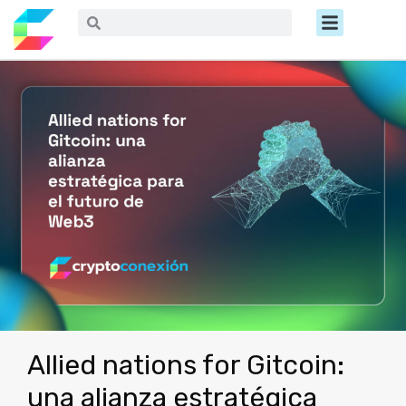
Ir
Menú
Buscar
Buscar
al
contenido
Allied nations for Gitcoin:
una alianza estratégica