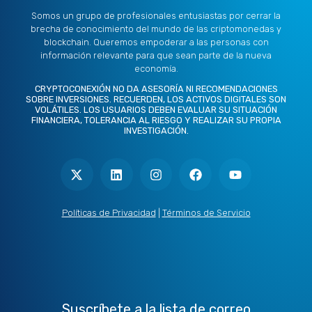
Somos un grupo de profesionales entusiastas por cerrar la
brecha de conocimiento del mundo de las criptomonedas y
blockchain. Queremos empoderar a las personas con
información relevante para que sean parte de la nueva
economía.
CRYPTOCONEXIÓN NO DA ASESORÍA NI RECOMENDACIONES
SOBRE INVERSIONES. RECUERDEN, LOS ACTIVOS DIGITALES SON
VOLÁTILES. LOS USUARIOS DEBEN EVALUAR SU SITUACIÓN
FINANCIERA, TOLERANCIA AL RIESGO Y REALIZAR SU PROPIA
INVESTIGACIÓN.
X
L
I
F
Y
-
i
n
a
o
t
n
s
c
u
w
k
t
e
t
i
e
a
b
u
t
d
g
o
b
Políticas de Privacidad
|
Términos de Servicio
t
i
r
o
e
e
n
a
k
r
m
Suscríbete a la lista de correo