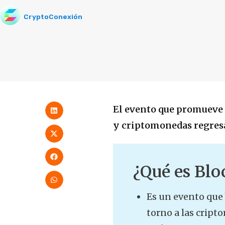
CryptoConexión
El evento que promueve i
y criptomonedas regresa
¿Qué es Bl
Es un evento que 
torno a las cript