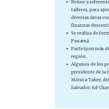
Reúne a referente
talleres, para ap
diversas áreas co
finanzas descentr
Se realiza de for
Panamá.
Participan más d
región.
Algunos de los po
presidente de la 
Mónica Taher, di
Salvador; Ed Chan