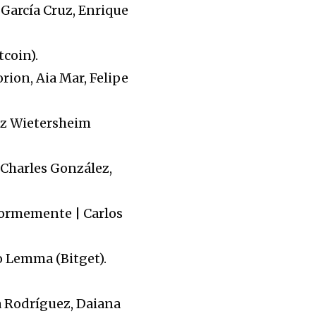
h García Cruz, Enrique
tcoin).
ion, Aia Mar, Felipe
itz Wietersheim
 Charles González,
iformemente | Carlos
o Lemma (Bitget).
na Rodríguez, Daiana