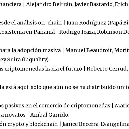
inanciera | Alejandro Beltrán, Javier Bastardo, Eric
esde el análisis on-chain | Juan Rodríguez (Papá Bi
cosistema en Panamá | Rodrigo Icaza, Robinson Dor
as para la adopción masiva | Manuel Beaudroit, Mor
ey Suira (Liquality).
las criptomonedas hacia el futuro | Roberto Cerrud,
a está aquí, solo que aún no se ha distribuido un
s pasivos en el comercio de criptomonedas | Mari
a novatos | Aníbal Garrido.
ión crypto y blockchain | Janice Becerra, Evangeli