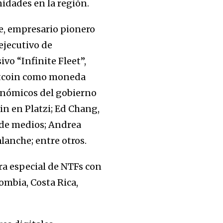
nidades en la región.
e, empresario pionero
ejecutivo de
vo “Infinite Fleet”,
bitcoin como moneda
conómicos del gobierno
in en Platzi; Ed Chang,
n de medios; Andrea
alanche; entre otros.
ra especial de NTFs con
ombia, Costa Rica,