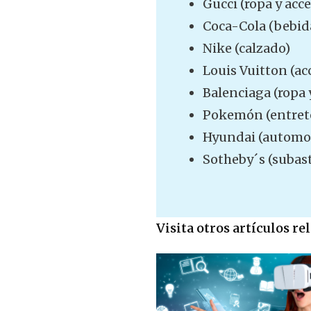
Gucci (ropa y acce
Coca-Cola (bebid
Nike (calzado)
Louis Vuitton (acc
Balenciaga (ropa 
Pokemón (entret
Hyundai (automot
Sotheby´s (subas
Visita otros artículos r