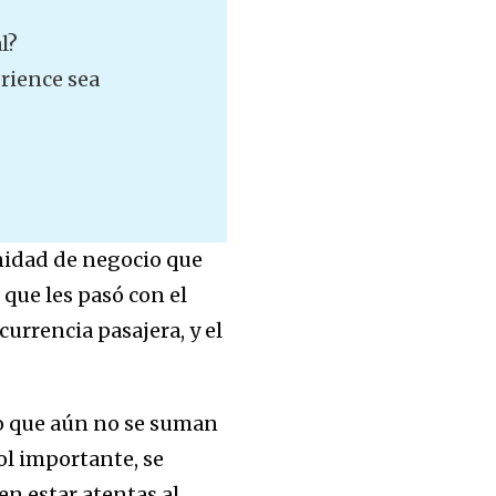
l?
erience sea
nidad de negocio que
que les pasó con el
urrencia pasajera, y el
do que aún no se suman
rol importante, se
en estar atentas al