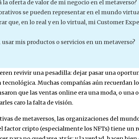
á la oferta de valor de mi negocio en el metaverso?
orativos se pueden representar en el mundo virtua
r que, en lo real y en lo virtual, mi Customer Exp
 usar mis productos o servicios en un metaverso?
ren revivir una pesadilla: dejar pasar una oportu
 tecnológica. Muchas compañías aún recuerdan lo 
saron que las ventas online era una moda, o una oc
les caro la falta de visión.
iativas de metaversos, las organizaciones del mun
 el factor cripto (especialmente los NFTs) tiene un 
r para no quedarse atrás; y la verdad, hacen bien 