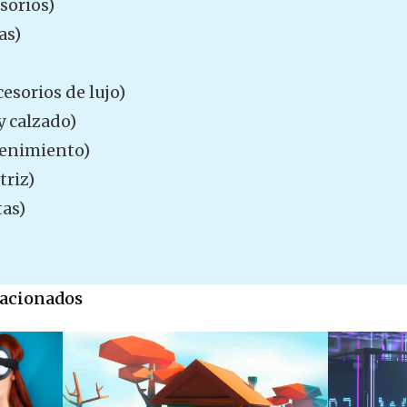
sorios)
as)
esorios de lujo)
y calzado)
enimiento)
riz)
tas)
elacionados