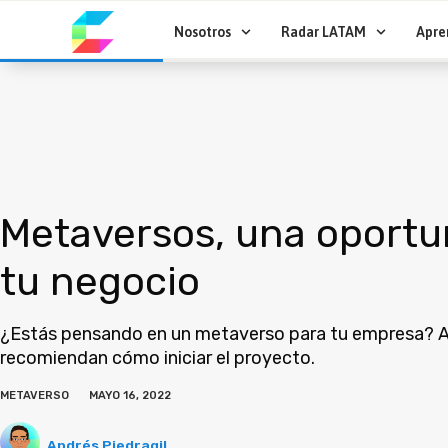
Ir
al
Nosotros
Radar LATAM
Apre
contenido
Metaversos, una oportu
tu negocio
¿Estás pensando en un metaverso para tu empresa? A
recomiendan cómo iniciar el proyecto.
METAVERSO
MAYO 16, 2022
Andrés Piedragil