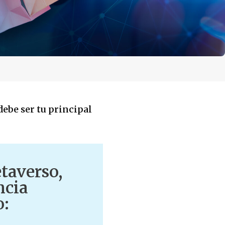
debe ser tu principal
etaverso,
ncia
o: