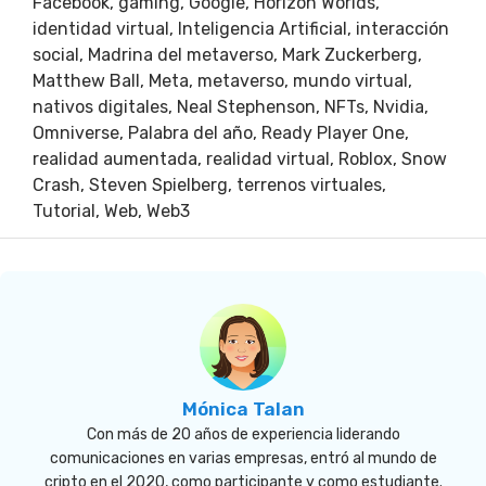
Facebook
,
gaming
,
Google
,
Horizon Worlds
,
identidad virtual
,
Inteligencia Artificial
,
interacción
social
,
Madrina del metaverso
,
Mark Zuckerberg
,
Matthew Ball
,
Meta
,
metaverso
,
mundo virtual
,
nativos digitales
,
Neal Stephenson
,
NFTs
,
Nvidia
,
Omniverse
,
Palabra del año
,
Ready Player One
,
realidad aumentada
,
realidad virtual
,
Roblox
,
Snow
Crash
,
Steven Spielberg
,
terrenos virtuales
,
Tutorial
,
Web
,
Web3
Mónica Talan
Con más de 20 años de experiencia liderando
comunicaciones en varias empresas, entró al mundo de
cripto en el 2020, como participante y como estudiante.