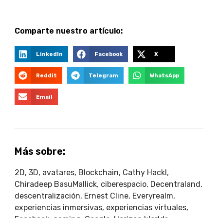
Comparte nuestro artículo:
LinkedIn
Facebook
X
Reddit
Telegram
WhatsApp
Email
Más sobre:
2D
,
3D
,
avatares
,
Blockchain
,
Cathy Hackl
,
Chiradeep BasuMallick
,
ciberespacio
,
Decentraland
,
descentralización
,
Ernest Cline
,
Everyrealm
,
experiencias inmersivas
,
experiencias virtuales
,