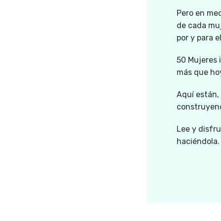
Pero en medi
de cada muj
por y para e
50 Mujeres i
más que hoy
Aquí están,
construyen
Lee y disfr
haciéndola.