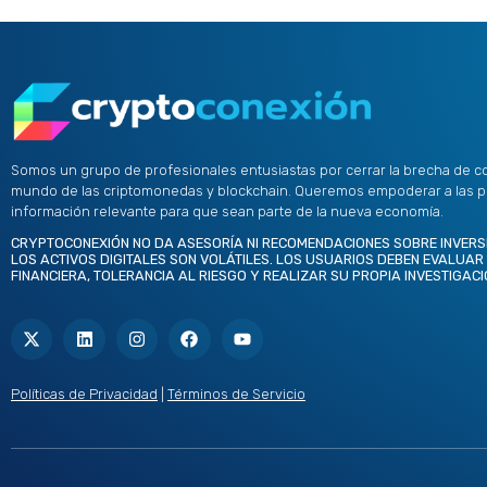
Somos un grupo de profesionales entusiastas por cerrar la brecha de c
mundo de las criptomonedas y blockchain. Queremos empoderar a las 
información relevante para que sean parte de la nueva economía.
CRYPTOCONEXIÓN NO DA ASESORÍA NI RECOMENDACIONES SOBRE INVERS
LOS ACTIVOS DIGITALES SON VOLÁTILES. LOS USUARIOS DEBEN EVALUAR
FINANCIERA, TOLERANCIA AL RIESGO Y REALIZAR SU PROPIA INVESTIGACI
X
L
I
F
Y
-
i
n
a
o
t
n
s
c
u
w
k
t
e
t
i
e
a
b
u
t
d
g
o
b
Políticas de Privacidad
|
Términos de Servicio
t
i
r
o
e
e
n
a
k
r
m