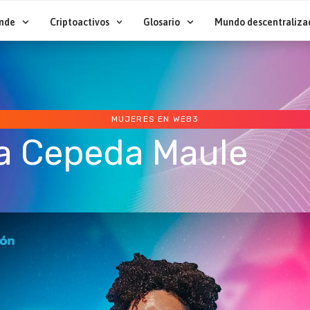
nde
Criptoactivos
Glosario
Mundo descentraliza
MUJERES EN WEB3
ia Cepeda Maule