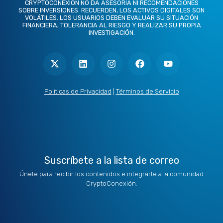
CRYPTOCONEXIÓN NO DA ASESORÍA NI RECOMENDACIONES
SOBRE INVERSIONES. RECUERDEN, LOS ACTIVOS DIGITALES SON
VOLÁTILES. LOS USUARIOS DEBEN EVALUAR SU SITUACIÓN
FINANCIERA, TOLERANCIA AL RIESGO Y REALIZAR SU PROPIA
INVESTIGACIÓN.
X
L
I
F
Y
-
i
n
a
o
t
n
s
c
u
w
k
t
e
t
i
e
a
b
u
t
d
g
o
b
Políticas de Privacidad
|
Términos de Servicio
t
i
r
o
e
e
n
a
k
r
m
Suscríbete a la lista de correo
Únete para recibir los contenidos e integrarte a la comunidad
CryptoConexión.