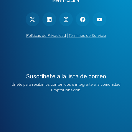
INVESTIGACIÓN.
X
L
I
F
Y
-
i
n
a
o
t
n
s
c
u
w
k
t
e
t
i
e
a
b
u
t
d
g
o
b
Políticas de Privacidad
|
Términos de Servicio
t
i
r
o
e
e
n
a
k
r
m
Suscríbete a la lista de correo
Únete para recibir los contenidos e integrarte a la comunidad
CryptoConexión.