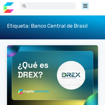
Ir
Menú
Buscar
Buscar
al
contenido
Etiqueta: Banco Central de Brasil