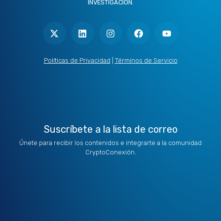
INVESTIGACIÓN.
X
L
I
F
Y
-
i
n
a
o
t
n
s
c
u
w
k
t
e
t
i
e
a
b
u
t
d
g
o
b
Políticas de Privacidad
|
Términos de Servicio
t
i
r
o
e
e
n
a
k
r
m
Suscríbete a la lista de correo
Únete para recibir los contenidos e integrarte a la comunidad
CryptoConexión.