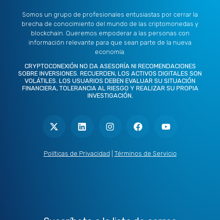
Somos un grupo de profesionales entusiastas por cerrar la
brecha de conocimiento del mundo de las criptomonedas y
blockchain. Queremos empoderar a las personas con
información relevante para que sean parte de la nueva
economía.
CRYPTOCONEXIÓN NO DA ASESORÍA NI RECOMENDACIONES
SOBRE INVERSIONES. RECUERDEN, LOS ACTIVOS DIGITALES SON
VOLÁTILES. LOS USUARIOS DEBEN EVALUAR SU SITUACIÓN
FINANCIERA, TOLERANCIA AL RIESGO Y REALIZAR SU PROPIA
INVESTIGACIÓN.
X
L
I
F
Y
-
i
n
a
o
t
n
s
c
u
w
k
t
e
t
i
e
a
b
u
t
d
g
o
b
Políticas de Privacidad
|
Términos de Servicio
t
i
r
o
e
e
n
a
k
r
m