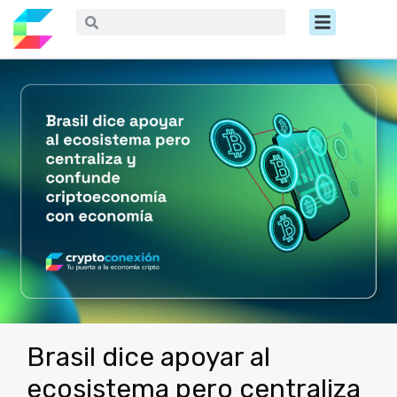
Ir
Menú
Buscar
Buscar
al
contenido
Brasil dice apoyar al
ecosistema pero centraliza