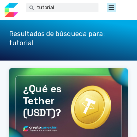
Ir
Menú
Buscar
Buscar
al
contenido
Resultados de búsqueda para:
tutorial