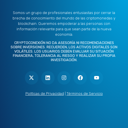
Somos un grupo de profesionales entusiastas por cerrar la
brecha de conocimiento del mundo de las criptomonedas y
blockchain. Queremos empoderar a las personas con
información relevante para que sean parte de la nueva
economía.
CRYPTOCONEXIÓN NO DA ASESORÍA NI RECOMENDACIONES
SOBRE INVERSIONES. RECUERDEN, LOS ACTIVOS DIGITALES SON
VOLÁTILES. LOS USUARIOS DEBEN EVALUAR SU SITUACIÓN
FINANCIERA, TOLERANCIA AL RIESGO Y REALIZAR SU PROPIA
INVESTIGACIÓN.
X
L
I
F
Y
-
i
n
a
o
t
n
s
c
u
w
k
t
e
t
i
e
a
b
u
t
d
g
o
b
Políticas de Privacidad
|
Términos de Servicio
t
i
r
o
e
e
n
a
k
r
m