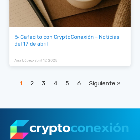
☕ Cafecito con CryptoConexión – Noticias
del 17 de abril
•
Ana López
abril 17, 2025
1
2
3
4
5
6
Siguiente »