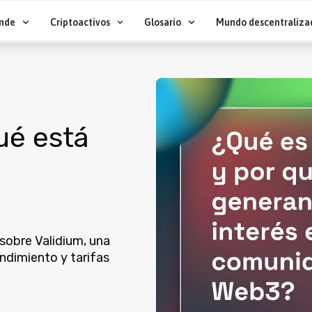
nde
Criptoactivos
Glosario
Mundo descentraliza
ué está
sobre Validium, una
ndimiento y tarifas