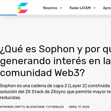
Ir
al
Nosotros
Radar LATAM
Apre
contenido
¿Qué es Sophon y por q
generando interés en la
comunidad Web3?
Sophon es una cadena de capa 2 (Layer 2) construida 
solución del ZK Stack de ZKsync que permite mayor re
reducidas.
APRENDE CRIPTO
,
BLOCKCHAIN
,
TUTORIALES
ABRIL 17, 2025