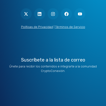
X
L
I
F
Y
-
i
n
a
o
t
n
s
c
u
w
k
t
e
t
i
e
a
b
u
t
d
g
o
b
Políticas de Privacidad
|
Términos de Servicio
t
i
r
o
e
e
n
a
k
r
m
Suscríbete a la lista de correo
Únete para recibir los contenidos e integrarte a la comunidad
CryptoConexión.