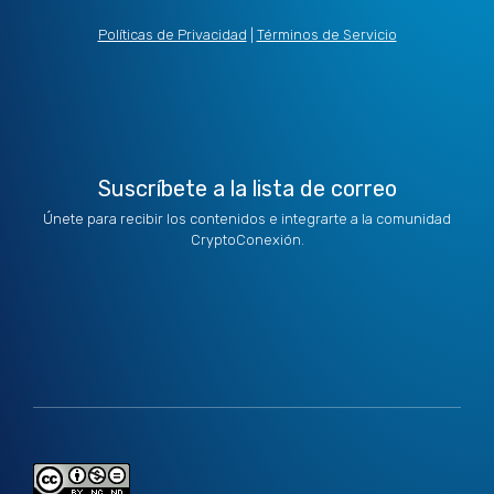
i
e
a
b
u
t
d
g
o
b
Políticas de Privacidad
|
Términos de Servicio
t
i
r
o
e
e
n
a
k
r
m
Suscríbete a la lista de correo
Únete para recibir los contenidos e integrarte a la comunidad
CryptoConexión.