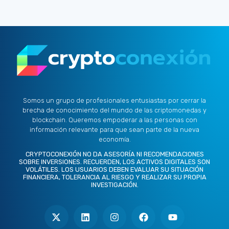
Somos un grupo de profesionales entusiastas por cerrar la
brecha de conocimiento del mundo de las criptomonedas y
blockchain. Queremos empoderar a las personas con
información relevante para que sean parte de la nueva
economía.
CRYPTOCONEXIÓN NO DA ASESORÍA NI RECOMENDACIONES
SOBRE INVERSIONES. RECUERDEN, LOS ACTIVOS DIGITALES SON
VOLÁTILES. LOS USUARIOS DEBEN EVALUAR SU SITUACIÓN
FINANCIERA, TOLERANCIA AL RIESGO Y REALIZAR SU PROPIA
INVESTIGACIÓN.
X
L
I
F
Y
-
i
n
a
o
t
n
s
c
u
w
k
t
e
t