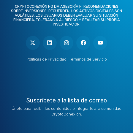
CRYPTOCONEXIÓN NO DA ASESORÍA NI RECOMENDACIONES
SOBRE INVERSIONES. RECUERDEN, LOS ACTIVOS DIGITALES SON
VOLÁTILES. LOS USUARIOS DEBEN EVALUAR SU SITUACIÓN
FINANCIERA, TOLERANCIA AL RIESGO Y REALIZAR SU PROPIA
INVESTIGACIÓN.
X
L
I
F
Y
-
i
n
a
o
t
n
s
c
u
w
k
t
e
t
i
e
a
b
u
t
d
g
o
b
Políticas de Privacidad
|
Términos de Servicio
t
i
r
o
e
e
n
a
k
r
m
Suscríbete a la lista de correo
Únete para recibir los contenidos e integrarte a la comunidad
CryptoConexión.