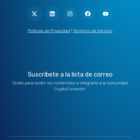
X
L
I
F
Y
-
i
n
a
o
t
n
s
c
u
w
k
t
e
t
i
e
a
b
u
t
d
g
o
b
Políticas de Privacidad
|
Términos de Servicio
t
i
r
o
e
e
n
a
k
r
m
Suscríbete a la lista de correo
Únete para recibir los contenidos e integrarte a la comunidad
CryptoConexión.