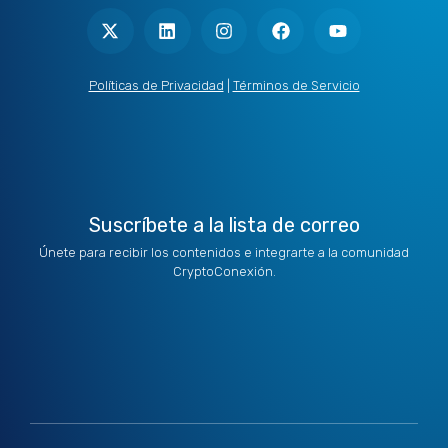
-
i
n
a
o
t
n
s
c
u
w
k
t
e
t
i
e
a
b
u
t
d
g
o
b
Políticas de Privacidad
|
Términos de Servicio
t
i
r
o
e
e
n
a
k
r
m
Suscríbete a la lista de correo
Únete para recibir los contenidos e integrarte a la comunidad
CryptoConexión.