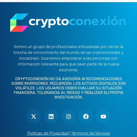
Somos un grupo de profesionales entusiastas por cerrar la
brecha de conocimiento del mundo de las criptomonedas y
blockchain. Queremos empoderar a las personas con
información relevante para que sean parte de la nueva
economía.
CRYPTOCONEXIÓN NO DA ASESORÍA NI RECOMENDACIONES
SOBRE INVERSIONES. RECUERDEN, LOS ACTIVOS DIGITALES SON
VOLÁTILES. LOS USUARIOS DEBEN EVALUAR SU SITUACIÓN
FINANCIERA, TOLERANCIA AL RIESGO Y REALIZAR SU PROPIA
INVESTIGACIÓN.
X
L
I
F
Y
-
i
n
a
o
t
n
s
c
u
w
k
t
e
t
i
e
a
b
u
t
d
g
o
b
Políticas de Privacidad
|
Términos de Servicio