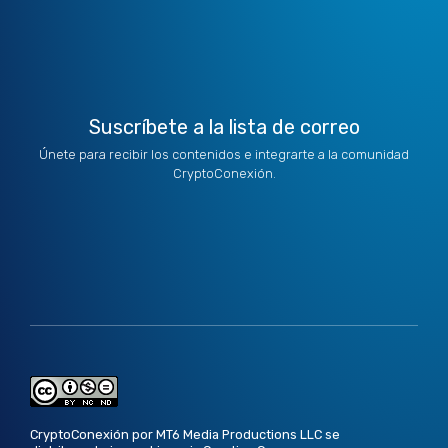
t
i
r
o
e
e
n
a
k
r
m
Suscríbete a la lista de correo
Únete para recibir los contenidos e integrarte a la comunidad
CryptoConexión.
CryptoConexión por MT6 Media Productions LLC se