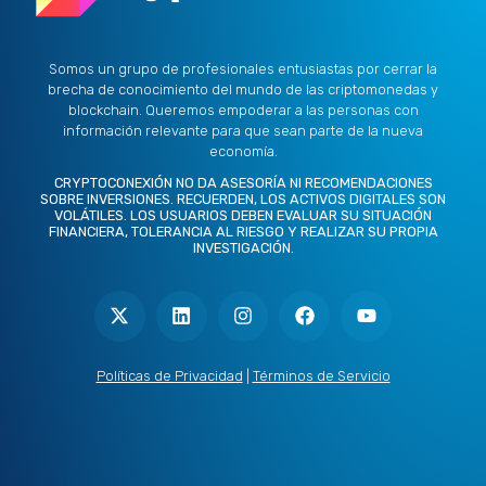
Somos un grupo de profesionales entusiastas por cerrar la
brecha de conocimiento del mundo de las criptomonedas y
blockchain. Queremos empoderar a las personas con
información relevante para que sean parte de la nueva
economía.
CRYPTOCONEXIÓN NO DA ASESORÍA NI RECOMENDACIONES
SOBRE INVERSIONES. RECUERDEN, LOS ACTIVOS DIGITALES SON
VOLÁTILES. LOS USUARIOS DEBEN EVALUAR SU SITUACIÓN
FINANCIERA, TOLERANCIA AL RIESGO Y REALIZAR SU PROPIA
INVESTIGACIÓN.
X
L
I
F
Y
-
i
n
a
o
t
n
s
c
u
w
k
t
e
t
i
e
a
b
u
t
d
g
o
b
Políticas de Privacidad
|
Términos de Servicio
t
i
r
o
e
e
n
a
k
r
m