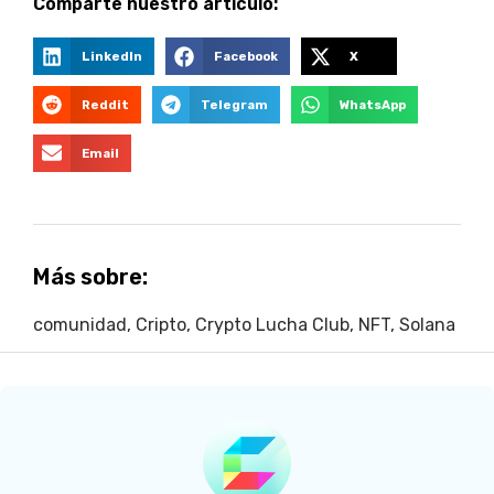
Comparte nuestro artículo:
LinkedIn
Facebook
X
Reddit
Telegram
WhatsApp
Email
Más sobre:
comunidad
,
Cripto
,
Crypto Lucha Club
,
NFT
,
Solana