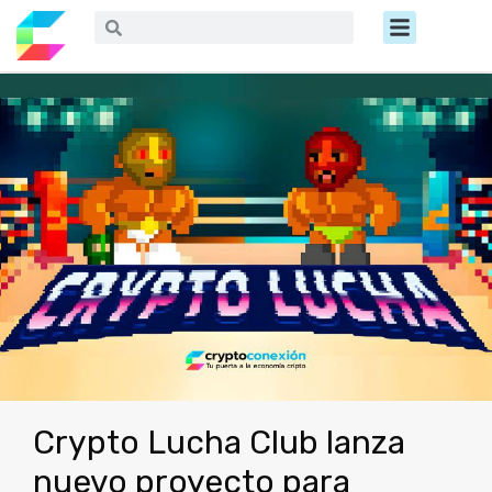
Ir
Menú
Buscar
Buscar
al
contenido
Crypto Lucha Club lanza
nuevo proyecto para