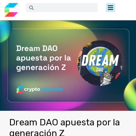
Ir
Menú
Buscar
Buscar
al
contenido
Dream DAO apuesta por la
generación Z