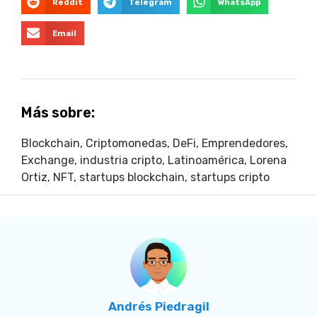
Reddit
Telegram
WhatsApp
Email
Más sobre:
Blockchain
,
Criptomonedas
,
DeFi
,
Emprendedores
,
Exchange
,
industria cripto
,
Latinoamérica
,
Lorena
Ortiz
,
NFT
,
startups blockchain
,
startups cripto
Andrés Piedragil