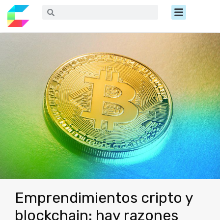
Ir
Menú
Buscar
Buscar
al
contenido
Emprendimientos cripto y
blockchain: hay razones