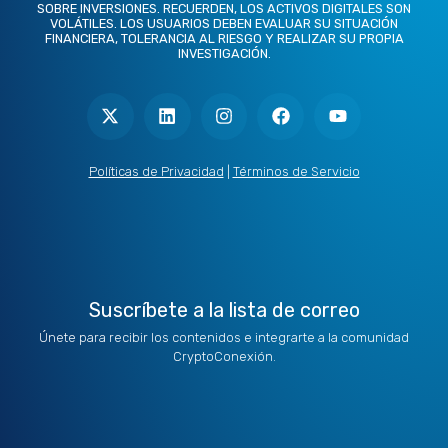
SOBRE INVERSIONES. RECUERDEN, LOS ACTIVOS DIGITALES SON
VOLÁTILES. LOS USUARIOS DEBEN EVALUAR SU SITUACIÓN
FINANCIERA, TOLERANCIA AL RIESGO Y REALIZAR SU PROPIA
INVESTIGACIÓN.
X
L
I
F
Y
-
i
n
a
o
t
n
s
c
u
w
k
t
e
t
i
e
a
b
u
t
d
g
o
b
Políticas de Privacidad
|
Términos de Servicio
t
i
r
o
e
e
n
a
k
r
m
Suscríbete a la lista de correo
Únete para recibir los contenidos e integrarte a la comunidad
CryptoConexión.