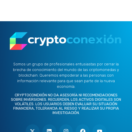
Somos un grupo de profesionales entusiastas por cerrar la
brecha de conocimiento del mundo de las criptomonedas y
blockchain. Queremos empoderar a las personas con
información relevante para que sean parte de la nueva
economía.
CRYPTOCONEXIÓN NO DA ASESORÍA NI RECOMENDACIONES
SOBRE INVERSIONES. RECUERDEN, LOS ACTIVOS DIGITALES SON
VOLÁTILES. LOS USUARIOS DEBEN EVALUAR SU SITUACIÓN
FINANCIERA, TOLERANCIA AL RIESGO Y REALIZAR SU PROPIA
INVESTIGACIÓN.
X
L
I
F
Y
-
i
n
a
o
t
n
s
c
u