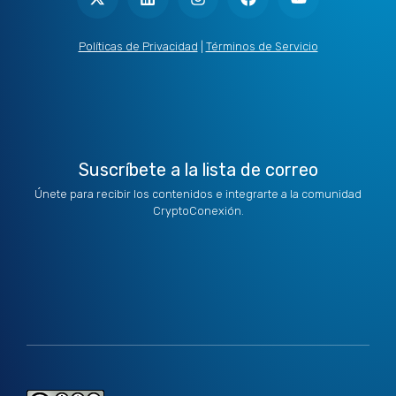
w
k
t
e
t
i
e
a
b
u
t
d
g
o
b
Políticas de Privacidad
|
Términos de Servicio
t
i
r
o
e
e
n
a
k
r
m
Suscríbete a la lista de correo
Únete para recibir los contenidos e integrarte a la comunidad
CryptoConexión.